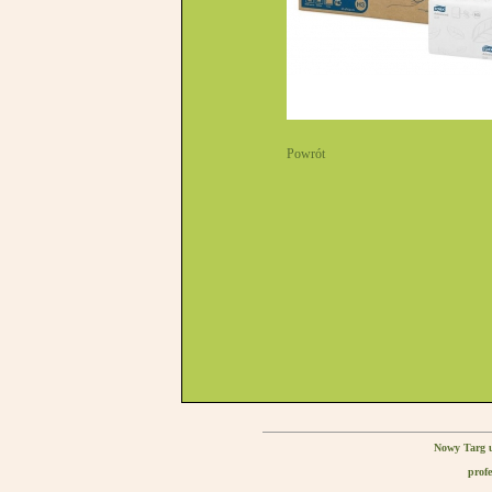
Powrót
Nowy Targ u
profe