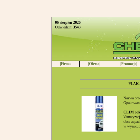
06 sierpień 2026
Odwiedzin:
3543
|Firma|
|Oferta|
|Promocje|
PLAK-K
Nazwa pro
Opakowani
CLIM odśw
klimatyzac
obce zapac
w wyniku z