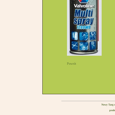
Powrót
Nowy Targ u
profe