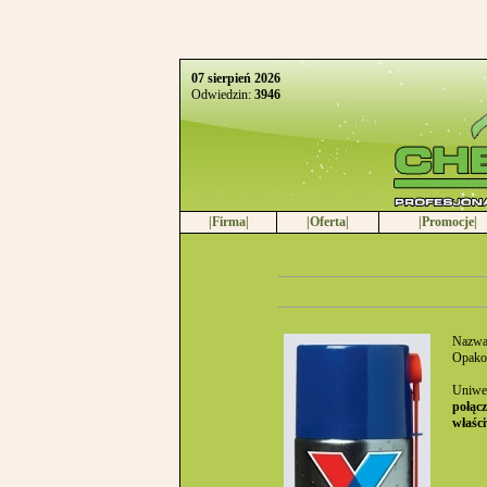
07 sierpień 2026
Odwiedzin:
3946
|Firma|
|Oferta|
|Promocje|
Nazwa
Opako
Uniwer
połącz
właści